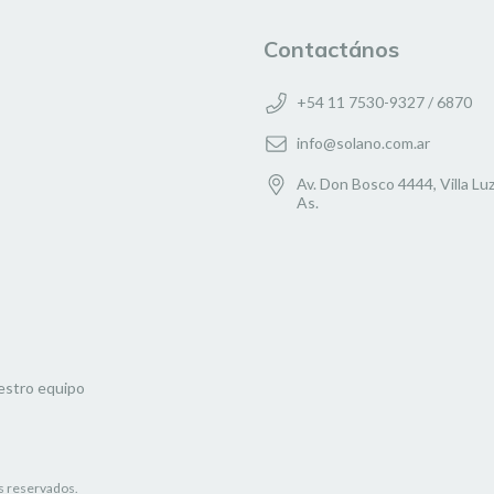
Contactános
+54 11 7530-9327 / 6870
info@solano.com.ar
Av. Don Bosco 4444, Villa Luz
As.
estro equipo
s reservados.